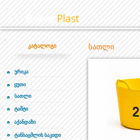
Bokva
Plast
BP
სათლი
კატალოგი
ურიკა
ყუთი
სათლი
ტაშტი
აქანდაზი
ტანსაცმლის საკიდი