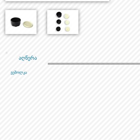
აღწერა
ვეშოლკა