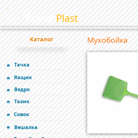
Bokva
Plast
BP
Мухобойка
Каталог
Тачка
Яащик
Ведро
Тазик
Совок
Вешалка