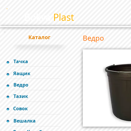
Bokva
Plast
BP
Ведро
Каталог
Тачка
Яащик
Ведро
Тазик
Совок
Вешалка