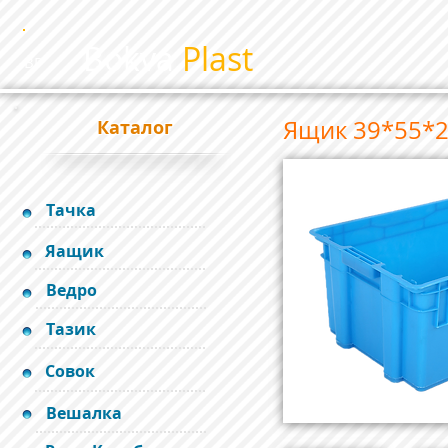
Bokva
Plast
BP
Ящик 39*55*2
Каталог
Тачка
Яащик
Ведро
Тазик
Совок
Вешалка