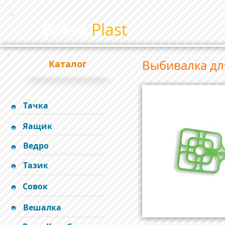
Bokva
Plast
BP
Выбивалка д
Каталог
Тачка
Яащик
Ведро
Тазик
Совок
Вешалка