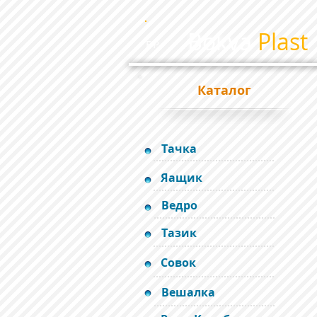
Bokva
Plast
BP
Каталог
Тачка
Яащик
Ведро
Тазик
Совок
Вешалка