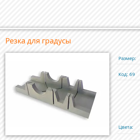
Главная
Продукци
Резка для градусы
Размер
:
Код
: 69
Цвета
: