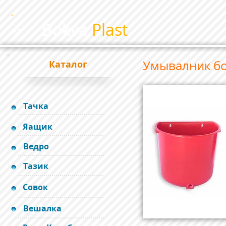
Bokva
Plast
BP
Умывалник б
Каталог
Тачка
Яащик
Ведро
Тазик
Совок
Вешалка