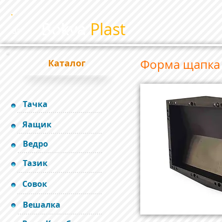
Bokva
Plast
BP
Форма щапка
Каталог
Тачка
Яащик
Ведро
Тазик
Совок
Вешалка