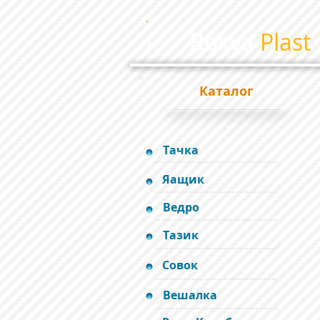
Bokva
Plast
BP
Каталог
Тачка
Яащик
Ведро
Тазик
Совок
Вешалка