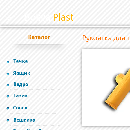
Bokva
Plast
BP
Рукоятка для 
Каталог
Тачка
Яащик
Ведро
Тазик
Совок
Вешалка