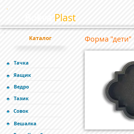
Bokva
Plast
BP
Форма "дети"
Каталог
Тачка
Яащик
Ведро
Тазик
Совок
Вешалка