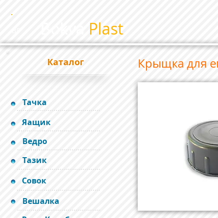
Bokva
Plast
BP
Крыщка для е
Каталог
Тачка
Яащик
Ведро
Тазик
Совок
Вешалка