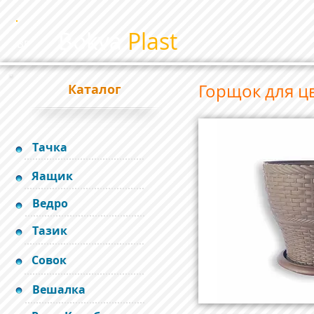
Bokva
Plast
BP
Горщок для ц
Каталог
Тачка
Яащик
Ведро
Тазик
Совок
Вешалка