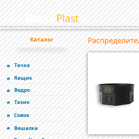
Bokva
Plast
BP
Распределите
Каталог
Тачка
Яащик
Ведро
Тазик
Совок
Вешалка