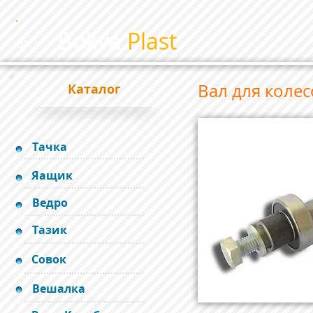
Bokva
Plast
BP
Вал для коле
Каталог
Тачка
Яащик
Ведро
Тазик
Совок
Вешалка