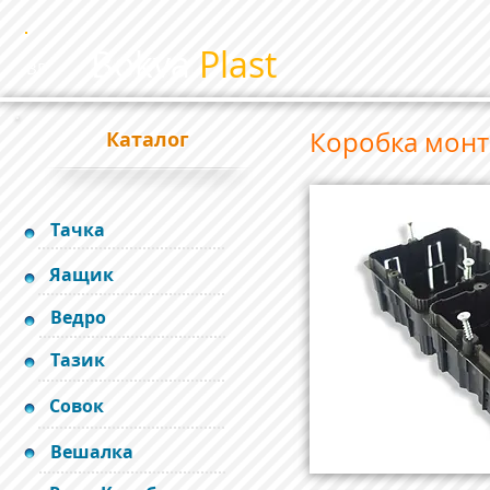
Bokva
Plast
BP
Коробка мон
Каталог
Тачка
Яащик
Ведро
Тазик
Совок
Вешалка