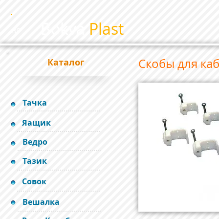
Bokva
Plast
BP
Скобы для ка
Каталог
Тачка
Яащик
Ведро
Тазик
Совок
Вешалка