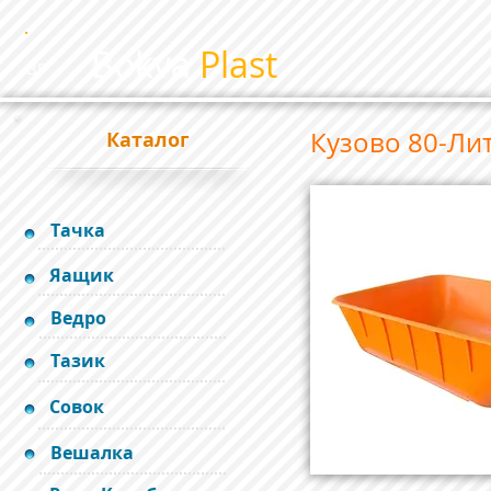
Bokva
Plast
BP
Кузово 80-Лит
Каталог
Тачка
Яащик
Ведро
Тазик
Совок
Вешалка