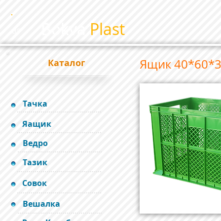
Bokva
Plast
BP
Ящик 40*60*
Каталог
Тачка
Яащик
Ведро
Тазик
Совок
Вешалка