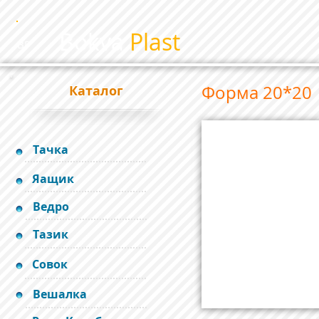
Bokva
Plast
BP
Форма 20*20
Каталог
Тачка
Яащик
Ведро
Тазик
Совок
Вешалка